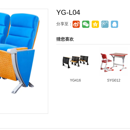
YG-L04
分享至：
猜您喜欢
YG416
SYG012